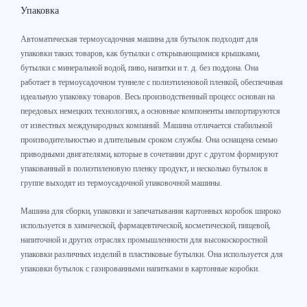
Упаковка
Автоматическая термоусадочная машина для бутылок подходит для
упаковки таких товаров, как бутылки с открывающимися крышками,
бутылки с минеральной водой, пиво, напитки и т. д. без поддона. Она
работает в термоусадочном туннеле с полиэтиленовой пленкой, обеспечивая
идеальную упаковку товаров. Весь производственный процесс основан на
передовых немецких технологиях, а основные компоненты импортируются
от известных международных компаний. Машина отличается стабильной
производительностью и длительным сроком службы. Она оснащена семью
приводными двигателями, которые в сочетании друг с другом формируют
упакованный в полиэтиленовую пленку продукт, и несколько бутылок в
группе выходят из термоусадочной упаковочной машины.
Машина для сборки, упаковки и запечатывания картонных коробок широко
используется в химической, фармацевтической, косметической, пищевой,
напиточной и других отраслях промышленности для высокоскоростной
упаковки различных изделий в пластиковые бутылки. Она используется для
упаковки бутылок с газированными напитками в картонные коробки.