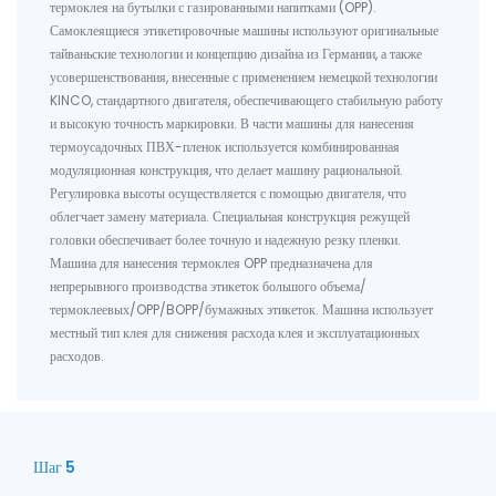
термоклея на бутылки с газированными напитками (OPP).
Самоклеящиеся этикетировочные машины используют оригинальные
тайваньские технологии и концепцию дизайна из Германии, а также
усовершенствования, внесенные с применением немецкой технологии
KINCO, стандартного двигателя, обеспечивающего стабильную работу
и высокую точность маркировки. В части машины для нанесения
термоусадочных ПВХ-пленок используется комбинированная
модуляционная конструкция, что делает машину рациональной.
Регулировка высоты осуществляется с помощью двигателя, что
облегчает замену материала. Специальная конструкция режущей
головки обеспечивает более точную и надежную резку пленки.
Машина для нанесения термоклея OPP предназначена для
непрерывного производства этикеток большого объема/
термоклеевых/OPP/BOPP/бумажных этикеток. Машина использует
местный тип клея для снижения расхода клея и эксплуатационных
расходов.
Шаг 5