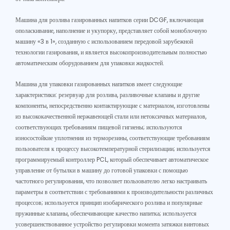
Машина для розлива газированных напитков серии DCGF, включающая
ополаскивание, наполнение и укупорку, представляет собой моноблочную
машину «3 в 1», созданную с использованием передовой зарубежной
технологии газирования, и является высокопроизводительным полностью
автоматическим оборудованием для упаковки жидкостей.
Машина для упаковки газированных напитков имеет следующие
характеристики: резервуар для розлива, разливочные клапаны и другие
компоненты, непосредственно контактирующие с материалом, изготовлены
из высококачественной нержавеющей стали или нетоксичных материалов,
соответствующих требованиям пищевой гигиены; используются
износостойкие уплотнения из терморезины, соответствующие требованиям
пользователя к процессу высокотемпературной стерилизации; используется
программируемый контроллер PCL, который обеспечивает автоматическое
управление от бутылки в машину до готовой упаковки с помощью
частотного регулирования, что позволяет пользователю легко настраивать
параметры в соответствии с требованиями к производительности различных
процессов; используется принцип изобарического розлива и популярные
пружинные клапаны, обеспечивающие качество напитка; используется
усовершенствованное устройство регулировки момента затяжки винтовых