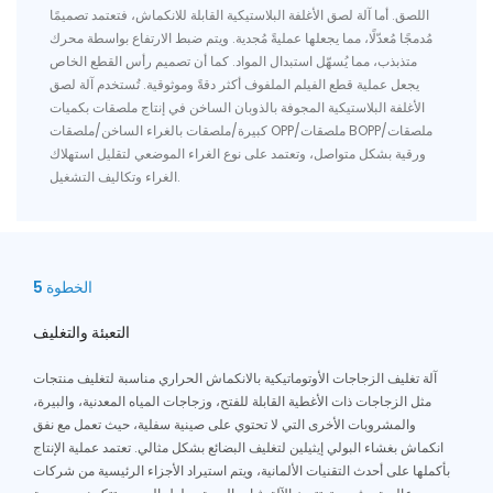
اللصق. أما آلة لصق الأغلفة البلاستيكية القابلة للانكماش، فتعتمد تصميمًا
مُدمجًا مُعدّلًا، مما يجعلها عمليةً مُجدية. ويتم ضبط الارتفاع بواسطة محرك
متذبذب، مما يُسهّل استبدال المواد. كما أن تصميم رأس القطع الخاص
يجعل عملية قطع الفيلم الملفوف أكثر دقةً وموثوقية. تُستخدم آلة لصق
الأغلفة البلاستيكية المجوفة بالذوبان الساخن في إنتاج ملصقات بكميات
كبيرة/ملصقات بالغراء الساخن/ملصقات OPP/ملصقات BOPP/ملصقات
ورقية بشكل متواصل، وتعتمد على نوع الغراء الموضعي لتقليل استهلاك
الغراء وتكاليف التشغيل.
الخطوة 5
التعبئة والتغليف
آلة تغليف الزجاجات الأوتوماتيكية بالانكماش الحراري مناسبة لتغليف منتجات
مثل الزجاجات ذات الأغطية القابلة للفتح، وزجاجات المياه المعدنية، والبيرة،
والمشروبات الأخرى التي لا تحتوي على صينية سفلية، حيث تعمل مع نفق
انكماش بغشاء البولي إيثيلين لتغليف البضائع بشكل مثالي. تعتمد عملية الإنتاج
بأكملها على أحدث التقنيات الألمانية، ويتم استيراد الأجزاء الرئيسية من شركات