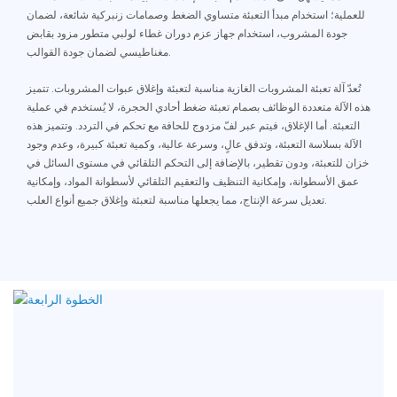
للعملية؛ استخدام مبدأ التعبئة متساوي الضغط وصمامات زنبركية شائعة، لضمان
جودة المشروب، استخدام جهاز عزم دوران غطاء لولبي متطور مزود بقابض
مغناطيسي لضمان جودة القوالب.
تُعدّ آلة تعبئة المشروبات الغازية مناسبة لتعبئة وإغلاق عبوات المشروبات. تتميز
هذه الآلة متعددة الوظائف بصمام تعبئة ضغط أحادي الحجرة، لا يُستخدم في عملية
التعبئة. أما الإغلاق، فيتم عبر لفّ مزدوج للحافة مع تحكم في التردد. وتتميز هذه
الآلة بسلاسة التعبئة، وتدفق عالٍ، وسرعة عالية، وكمية تعبئة كبيرة، وعدم وجود
خزان للتعبئة، ودون تقطير، بالإضافة إلى التحكم التلقائي في مستوى السائل في
عمق الأسطوانة، وإمكانية التنظيف والتعقيم التلقائي لأسطوانة المواد، وإمكانية
تعديل سرعة الإنتاج، مما يجعلها مناسبة لتعبئة وإغلاق جميع أنواع العلب.