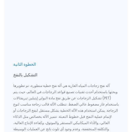
الخطوة الثانية
التشكيل بالنفخ
آلة نفخ زجاجات المياه الغازية هي آلة نفخ خطية متطورة، تم تطويرها
وبحثها باستخدام أحدث تقنيات تصنيع قواعد الزجاجات في العالم، حيث يتم
تشكيل الزجاجات عن طريق نفخ مادة البولي إيثيلين تيريفثالات (PET)
باستخدام غاز مضغوط عالي الضغط. تتطلب الآلة قالب زجاجة مناسب لنوع
الزجاجة. يمكن استخدام هذه الآلة الخطية بشكل مستقل لنفخ الزجاجات أو
لإتمام عملية النفخ قبل خطوط التعبئة. تتميز الآلة بخصائص مثل الذكاء
العالي، والأداء الميكانيكي المستقر والموثوق، وكفاءة الإنتاج العالية،
والتكلفة المنخفضة، وعدم وجود أي تلوث ناتج عن العمليات الوسيطة.