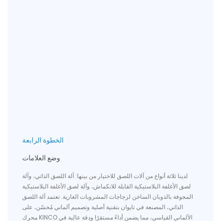
الخطوة الرابعة
وضع العلامات
لدينا ثلاثة أنواع من آلات اللصق للاختيار من بينها: آلة اللصق الذاتي، وآلة
لصق الأغلفة البلاستيكية القابلة للانكماش، وآلة لصق الأغلفة البلاستيكية
المجوفة بالذوبان الساخن لزجاجات المشروبات الغازية. تعتمد آلة اللصق
الذاتي، المصنعة في تايوان بتقنية أصلية وتصميم ألماني مُحسّن، على
محرك KINCO الألماني القياسي، مما يضمن أداءً مستقرًا ودقة عالية في