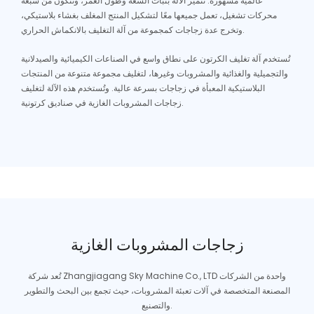
عالمية مشهورة. تتميز الآلة بثبات السعة وطول العمر، وتتكون من سبعة
محركات تشغيل، تعمل جميعها معًا لتشكيل المنتج المغلف بغشاء بلاستيكي،
وتخرج عدة زجاجات كمجموعة من آلة التغليف بالانكماش الحراري.
تُستخدم آلة تغليف الكرتون على نطاق واسع في الصناعات الكيميائية والصيدلانية
والتجميلية والغذائية والمشروبات وغيرها، لتغليف مجموعة متنوعة من المنتجات
البلاستيكية المعبأة في زجاجات بسرعة عالية. وتُستخدم هذه الآلة لتغليف
زجاجات المشروبات الغازية في صناديق كرتونية.
زجاجات المشروبات الغازية
تُعد شركة Zhangjiagang Sky Machine Co., LTD واحدة من الشركات
المصنعة المتخصصة في آلات تعبئة المشروبات، حيث تجمع بين البحث والتطوير
والتصنيع.