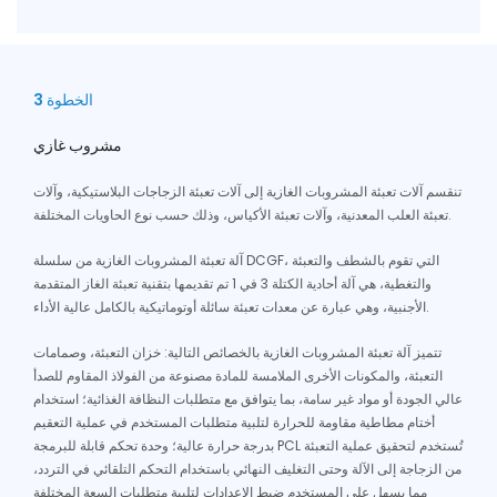
الخطوة 3
مشروب غازي
تنقسم آلات تعبئة المشروبات الغازية إلى آلات تعبئة الزجاجات البلاستيكية، وآلات
تعبئة العلب المعدنية، وآلات تعبئة الأكياس، وذلك حسب نوع الحاويات المختلفة.
آلة تعبئة المشروبات الغازية من سلسلة DCGF، التي تقوم بالشطف والتعبئة
والتغطية، هي آلة أحادية الكتلة 3 في 1 تم تقديمها بتقنية تعبئة الغاز المتقدمة
الأجنبية، وهي عبارة عن معدات تعبئة سائلة أوتوماتيكية بالكامل عالية الأداء.
تتميز آلة تعبئة المشروبات الغازية بالخصائص التالية: خزان التعبئة، وصمامات
التعبئة، والمكونات الأخرى الملامسة للمادة مصنوعة من الفولاذ المقاوم للصدأ
عالي الجودة أو مواد غير سامة، بما يتوافق مع متطلبات النظافة الغذائية؛ استخدام
أختام مطاطية مقاومة للحرارة لتلبية متطلبات المستخدم في عملية التعقيم
بدرجة حرارة عالية؛ وحدة تحكم قابلة للبرمجة PCL تُستخدم لتحقيق عملية التعبئة
من الزجاجة إلى الآلة وحتى التغليف النهائي باستخدام التحكم التلقائي في التردد،
مما يسهل على المستخدم ضبط الإعدادات لتلبية متطلبات السعة المختلفة