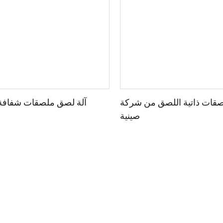
صقات ذاتية اللصق من شركة
آلة لصق ملصقات شفافة
صينية