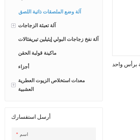
آلة وضع الملصقات ذاتية اللصق
آلة تعبئة الزجاجات
+
آلة تغليف الزجاجات بالانكماش
آلة نفخ زجاجات البولي إيثيلين تيريفثالات
الحراري
ماكينة قولبة الحقن
آلة تعبئة الزجاجات والكرتون
 برأس واحد
أجزاء
معدات استخلاص الزيوت العطرية
+
العشبية
معدات استخلاص الزيوت العطرية
العشبية على نطاق تجريبي
أرسل استفسارك
معدات استخلاص الزيوت العطرية
العشبية الصناعية
اسم