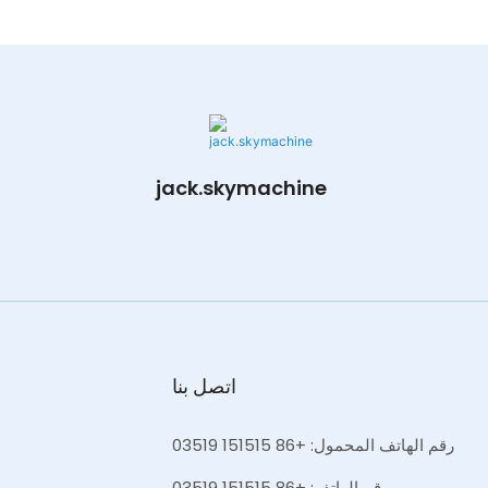
jack.skymachine
اتصل بنا
رقم الهاتف المحمول: +86 151515 03519
رقم الهاتف: +86 151515 03519