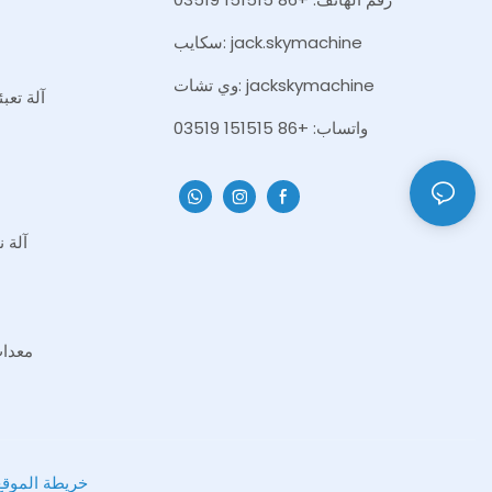
سكايب: jack.skymachine
وي تشات: jackskymachine
آلة تعب
واتساب: +86 151515 03519
آلة ن
معدات
خريطة الموقع