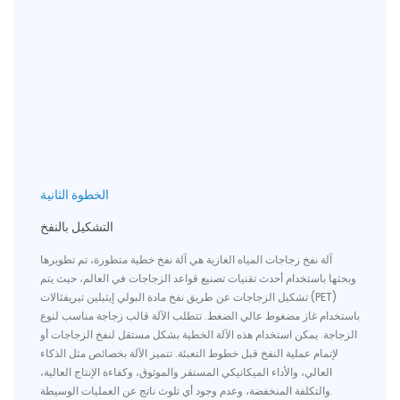
الخطوة الثانية
التشكيل بالنفخ
آلة نفخ زجاجات المياه الغازية هي آلة نفخ خطية متطورة، تم تطويرها
وبحثها باستخدام أحدث تقنيات تصنيع قواعد الزجاجات في العالم، حيث يتم
تشكيل الزجاجات عن طريق نفخ مادة البولي إيثيلين تيريفثالات (PET)
باستخدام غاز مضغوط عالي الضغط. تتطلب الآلة قالب زجاجة مناسب لنوع
الزجاجة. يمكن استخدام هذه الآلة الخطية بشكل مستقل لنفخ الزجاجات أو
لإتمام عملية النفخ قبل خطوط التعبئة. تتميز الآلة بخصائص مثل الذكاء
العالي، والأداء الميكانيكي المستقر والموثوق، وكفاءة الإنتاج العالية،
والتكلفة المنخفضة، وعدم وجود أي تلوث ناتج عن العمليات الوسيطة.