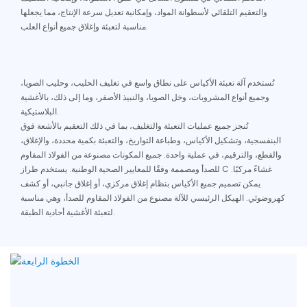
والتعقيم التلقائي لأسطوانة المواد، وإمكانية تعديل سرعة الإنتاج، مما يجعلها
مناسبة لتعبئة وإغلاق جميع أنواع العلب.
تُستخدم آلة تعبئة الأكياس على نطاق واسع في تغليف الحليب، وحليب الصويا،
وجميع أنواع المشروبات، وخل الصويا، والنبيذ الأصفر، وما إلى ذلك، بالأغشية
البلاستيكية.
تُنجز جميع عمليات التعبئة والتغليف، بما في ذلك التعقيم بالأشعة فوق
البنفسجية، وتشكيل الأكياس، وطباعة التواريخ، والتعبئة بكمية محددة، والإغلاق،
والقطع، والترقيم، في عملية واحدة. جميع المكونات مصنوعة من الفولاذ المقاوم
للصدأ ومصممة وفقًا للمعايير الصحية الوطنية. يستخدم طراز C غشاءً مركبًا.
يمكن تصميم جميع الأكياس بنظام إغلاق مركزي، أو إغلاق جانبي، أو كشف
كهروضوئي. الهيكل الرئيسي للآلة مصنوع من الفولاذ المقاوم للصدأ، وهي مناسبة
لتعبئة الأغشية أحادية الطبقة.