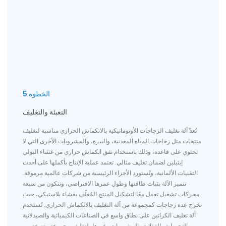
الخطوة 5
التعبئة والتغليف
تُعدّ آلة تغليف الزجاجات الأوتوماتيكية بالانكماش الحراري مناسبة لتغليف
منتجات مثل زجاجات المياه المعدنية، والبيرة، والمشروبات الأخرى التي لا
تحتوي على قاعدة، وذلك باستخدام نفق انكماش حراري من غشاء البولي
إيثيلين لضمان تغليف مثالي. تعتمد عملية الإنتاج بأكملها على أحدث
التقنيات الألمانية، وتُستورد الأجزاء الرئيسية من شركات عالمية مرموقة.
تتميز الآلة بثبات طاقتها وطول عمرها الافتراضي، وتتكون من سبعة
محركات تشغيل تعمل معًا لتشكيل المنتج المُغلّف بغشاء بلاستيكي، حيث
تخرج عدة زجاجات كمجموعة من آلة التغليف بالانكماش الحراري. تُستخدم
آلة تغليف الكراتين على نطاق واسع في الصناعات الكيميائية والصيدلانية
والتجميلية والغذائية والمشروبات وغيرها، لتغليف مجموعة متنوعة من