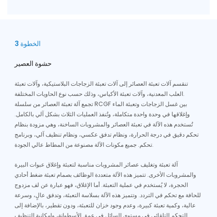
الخطوة 3
حشوة العصير
تنقسم آلات تعبئة العصائر إلى آلات تعبئة الزجاجات البلاستيكية، وآلات تعبئة
العلب المعدنية، وآلات تعبئة الأكياس، وذلك حسب نوع الحاويات المختلفة.
تجمع آلة تعبئة العصائر من سلسلة RCGF بين غسل الزجاجات وتعبئة الماء
وإغلاقها في وحدة واحدة متكاملة، وتُنفذ العمليات الثلاث بشكل آلي بالكامل.
تُستخدم هذه الآلة في تعبئة العصائر والمشروبات الساخنة، وهي مزودة بنظام
تحكم دقيق في درجة الحرارة، ونظام تدفق عكسي، ونظام تنظيف آلي، وبرنامج
تحكم. جميع مكونات الآلة مصنوعة من المطاط عالي الجودة.
آلة تعبئة وتغليف عصائر المشروبات مناسبة لتعبئة وإغلاق عبوات البيرة
والمشروبات الأخرى. تتميز هذه الآلة متعددة الوظائف بصمام تعبئة ضغط أحادي
الحجرة، لا يُستخدم في عملية التعبئة. أما الإغلاق، فهو عبارة عن لف مزدوج
للحافة مع تحكم في التردد. وتتميز هذه الآلة بسلاسة التعبئة، وتدفق عالٍ، وسرعة
عالية، وكمية تعبئة كبيرة، وعدم وجود خزان للتعبئة، ودون تقطير، بالإضافة إلى
التحكم التلقائي في مستوى السائل في عمق الأسطوانة، وإمكانية التنظيف