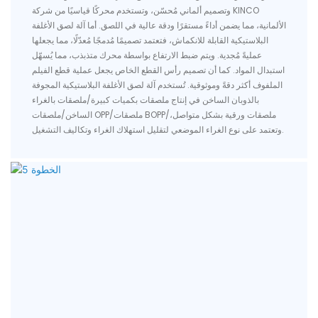
وتصميم ألماني مُحسّن، وتستخدم محركًا قياسيًا من شركة KINCO
الألمانية، مما يضمن أداءً مستقرًا ودقة عالية في اللصق. أما آلة لصق الأغلفة
البلاستيكية القابلة للانكماش، فتعتمد تصميمًا مُدمجًا مُعدّلًا، مما يجعلها
عمليةً مُجدية. ويتم ضبط الارتفاع بواسطة محرك متذبذب، مما يُسهّل
استبدال المواد. كما أن تصميم رأس القطع الخاص يجعل عملية قطع الفيلم
الملفوف أكثر دقةً وموثوقية. تُستخدم آلة لصق الأغلفة البلاستيكية المجوفة
بالذوبان الساخن في إنتاج ملصقات بكميات كبيرة/ملصقات بالغراء
الساخن/ملصقات OPP/ملصقات BOPP/ملصقات ورقية بشكل متواصل،
وتعتمد على نوع الغراء الموضعي لتقليل استهلاك الغراء وتكاليف التشغيل.