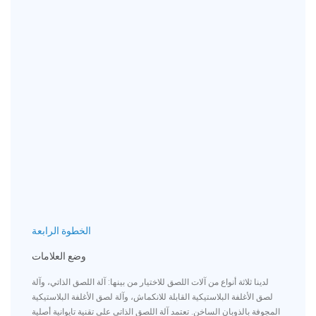
الخطوة الرابعة
وضع العلامات
لدينا ثلاثة أنواع من آلات اللصق للاختيار من بينها: آلة اللصق الذاتي، وآلة
لصق الأغلفة البلاستيكية القابلة للانكماش، وآلة لصق الأغلفة البلاستيكية
المجوفة بالذوبان الساخن. تعتمد آلة اللصق الذاتي على تقنية تايوانية أصلية