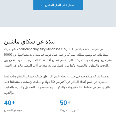
احصل على الحل الخاص بك
نبذة عن سكاي ماشين
تقع شركة Zhanoiagang Sky Machine Co., LTD. في مدينة تشانغجياغانغ،
بمقاطعة جيانوسو. تمتلك الشركة ورشة عمل دولية قياسية تزيد مساحتها عن 6000
متر مربع. وهي إحدى الشركات الرائدة في تصنيع آلات تعبئة المشروبات، حيث تجمع بين
البحث والتطوير والتصنيع. وتُعدّ من أفضل موردي معدات آلات المشروبات في الصين.
بصفتنا شركة متخصصة في صناعة تعبئة السوائل، فإن شبكة خدمات المشروبات لدينا
منتشرة في جميع أنحاء العالم في أكثر من 50 دولة ومنطقة، وتستخدم منتجاتنا على
نطاق واسع في صناعات المشروبات والنكهات ومستحضرات التجميل والبيرة والحليب
والأدوية.
40+
50+
الدول الشريكة
موظفو المصنع