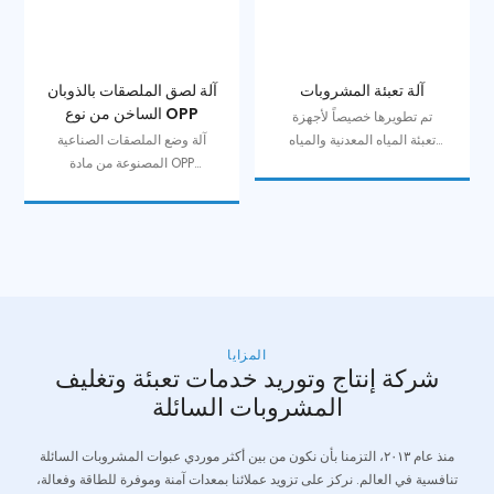
آلة تعبئة المشروبات
آلة لصق الملصقات بالذوبان
الساخن من نوع OPP
تم تطويرها خصيصاً لأجهزة
تعبئة المياه المعدنية والمياه
آلة وضع الملصقات الصناعية
النقية والمشروبات الأخرى
المصنوعة من مادة OPP
غير الغازية.
بالذوبان الساخن هي آلة وضع
ملصقات أوتوماتيكية وعالية
السرعة، وتحتوي على نظام
تحكم أوتوماتيكي في الشد
ونظام تسخين.
المزايا
شركة إنتاج وتوريد خدمات تعبئة وتغليف
المشروبات السائلة
منذ عام ٢٠١٣، التزمنا بأن نكون من بين أكثر موردي عبوات المشروبات السائلة
تنافسية في العالم. نركز على تزويد عملائنا بمعدات آمنة وموفرة للطاقة وفعالة،