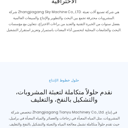
الاحترافية
شركة Zhangjiagang Sky Machine Co., LTD. هي شركة تصنيع آلات تعبئة
المشروبات محترفة تجمع بين البحث والتطوير والإنتاج والمبيعات العالمية.
بفضل سنوات من الخبرة التقنية والعديد من براءات الاختراع، نتعاون مع مؤسسات
البحث والجامعات المحلية لتحسين أداء المعدات باستمرار وتعزيز استقرار التشغيل.
حلول خطوط الإنتاج
نقدم حلولاً متكاملة لتعبئة المشروبات،
والتشكيل بالنفخ، والتغليف
تتخصص شركة Zhangjiagang Tianyu Machinery Co., Ltd. في إنتاج
المشروبات، مثل المياه المعبأة في زجاجات والعصائر والمياه المعبأة في براميل،
حيث تقدم حلولاً متكاملة تشمل معالجة المياه والتعبئة والتشكيل بالنفخ والتغليف.