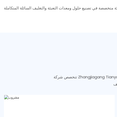
تتخصص شركة Zhangjiagang Tianyu Machinery Co., Ltd. في إنتاج المشروبات مثل المياه المعبأة في زجاجات والعصائر والمياه المعبأة في براميل،