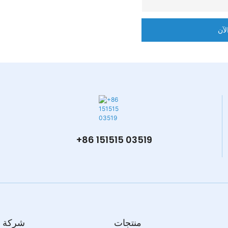
لآن
+86 151515 03519
منتجات
شركة