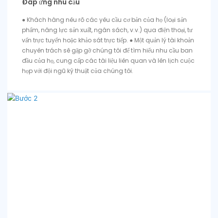
Đáp ứng nhu cầu
● Khách hàng nêu rõ các yêu cầu cơ bản của họ (loại sản
phẩm, năng lực sản xuất, ngân sách, v.v.) qua điện thoại, tư
vấn trực tuyến hoặc khảo sát trực tiếp. ● Một quản lý tài khoản
chuyên trách sẽ gặp gỡ chúng tôi để tìm hiểu nhu cầu ban
đầu của họ, cung cấp các tài liệu liên quan và lên lịch cuộc
họp với đội ngũ kỹ thuật của chúng tôi.