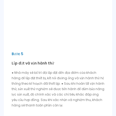
Bước 5
Lắp đặt và vận hành thử
● Nhà máy sẽ bố trí đội lắp đặt đến địa điểm của khách
hàng để lắp đặt thiết bị, kết nối đường ống và vận hành thử hệ
thống theo kế hoạch đã thiết lập. ● Sau khi hoàn tất vận hành
thử, sản xuất thử nghiệm sẽ được tiến hành để đảm bảo năng
lực sản xuất, độ chính xác và các chỉ tiêu khác đáp ứng
yêu cầu hợp đồng. Sau khi xác nhận và nghiệm thu, khách
hàng sẽ thanh toán phần còn lại.