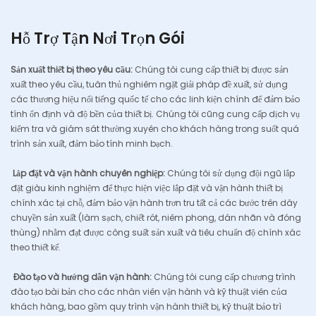
Hỗ Trợ Tận Nơi Trọn Gói
Sản xuất thiết bị theo yêu cầu:
Chúng tôi cung cấp thiết bị được sản
xuất theo yêu cầu, tuân thủ nghiêm ngặt giải pháp đề xuất, sử dụng
các thương hiệu nổi tiếng quốc tế cho các linh kiện chính để đảm bảo
tính ổn định và độ bền của thiết bị. Chúng tôi cũng cung cấp dịch vụ
kiểm tra và giám sát thường xuyên cho khách hàng trong suốt quá
trình sản xuất, đảm bảo tính minh bạch.
Lắp đặt và vận hành chuyên nghiệp:
Chúng tôi sử dụng đội ngũ lắp
đặt giàu kinh nghiệm để thực hiện việc lắp đặt và vận hành thiết bị
chính xác tại chỗ, đảm bảo vận hành trơn tru tất cả các bước trên dây
chuyền sản xuất (làm sạch, chiết rót, niêm phong, dán nhãn và đóng
thùng) nhằm đạt được công suất sản xuất và tiêu chuẩn độ chính xác
theo thiết kế.
Đào tạo và hướng dẫn vận hành:
Chúng tôi cung cấp chương trình
đào tạo bài bản cho các nhân viên vận hành và kỹ thuật viên của
khách hàng, bao gồm quy trình vận hành thiết bị, kỹ thuật bảo trì