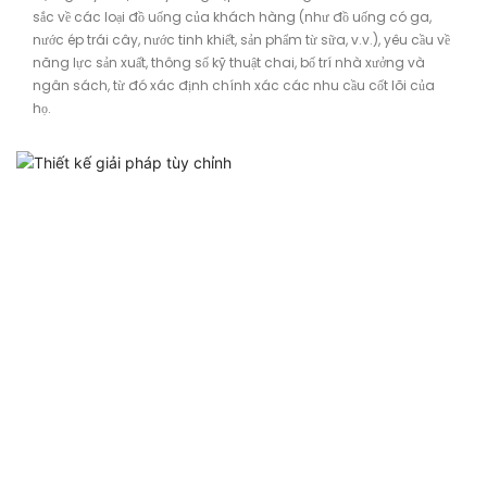
sắc về các loại đồ uống của khách hàng (như đồ uống có ga,
nước ép trái cây, nước tinh khiết, sản phẩm từ sữa, v.v.), yêu cầu về
năng lực sản xuất, thông số kỹ thuật chai, bố trí nhà xưởng và
ngân sách, từ đó xác định chính xác các nhu cầu cốt lõi của
họ.