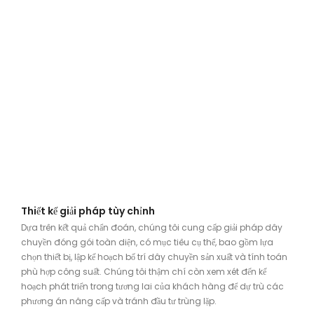
Thiết kế giải pháp tùy chỉnh
Dựa trên kết quả chẩn đoán, chúng tôi cung cấp giải pháp dây
chuyền đóng gói toàn diện, có mục tiêu cụ thể, bao gồm lựa
chọn thiết bị, lập kế hoạch bố trí dây chuyền sản xuất và tính toán
phù hợp công suất. Chúng tôi thậm chí còn xem xét đến kế
hoạch phát triển trong tương lai của khách hàng để dự trù các
phương án nâng cấp và tránh đầu tư trùng lặp.