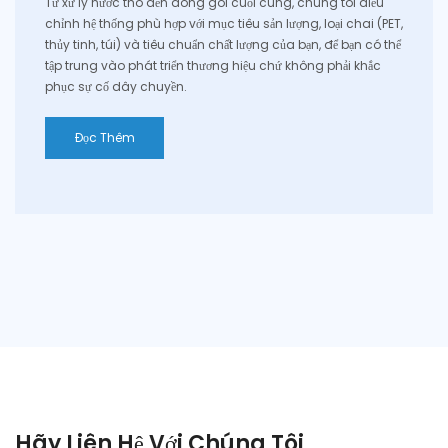
Từ xử lý nước thô đến đóng gói cuối cùng, chúng tôi điều
chỉnh hệ thống phù hợp với mục tiêu sản lượng, loại chai (PET,
thủy tinh, túi) và tiêu chuẩn chất lượng của bạn, để bạn có thể
tập trung vào phát triển thương hiệu chứ không phải khắc
phục sự cố dây chuyền.
Đọc Thêm
Hãy Liên Hệ Với Chúng Tôi