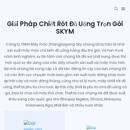
Giải Pháp Chiết Rót Đồ Uống Trọn Gói
SKYM
Công ty TNHH Máy móc Zhangjiagang Sky chúng tôi tự hào là nhà
sản xuất máy móc chế biến đồ uống hàng đầu thế giới. Với hơn mười
năm kinh nghiệm, sự tận tâm của chúng tôi đối với chất lượng được thể
hiện qua sự đa dạng của các dây chuyền sản xuất và máy móc hiện
đại mà chúng tôi cung cấp. Là đối tác đáng tin cậy của bạn, chúng tôi
có các lĩnh vực chuyên môn bao gồm sản xuất nước đóng chai, nước
ép trái cây và nước đóng thùng, cũng như xử lý nước, máy chiết rót đồ
uống, thiết bị phụ trợ cho nước ép trái cây, thiết bị phụ trợ cho đồ uống có
ga, bao bì chai và máy thổi chai. Thiết bị của chúng tôi đã được xuất
khẩu sang các quốc gia như Ethiopia, Nigeria, Ghana, Malaysia,
Indonesia, Nga, Nhật Bản và nhiều nước khác.