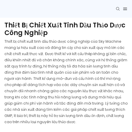
Thiết Bị Chiết Xuất Tinh Dầu Thảo Dược
Công Nghiệp
Thiết bị chiết xuất tinh dầu thảo dược công nghiệp của Sky Machine
mang lại hiệu suất cao và đáng tin cậy cho sản xuất quy mô lớn các
chất chiết xuất thực vật. Được thiết kế với kết cấu thép không gỉ bền chắc,
điều khiển nhiệt độ và chân không chính xác, cùng với hệ thống giám
sát quy trình tự động, hệ thống này tối đa hóa sản lượng tinh dầu
đồng thời đảm bảo tính nhất quán của sản phẩm và an toàn cho
người vận hành. Thiết kế dạng mô-đun và cấu hình có thể mở rộng
cho phép dễ dàng tích hợp vào các dây chuyền sản xuất hiện có và
chuyển đổi nhanh chóng giữa các nguyên liệu thực vật khác nhau,
trong khi các tính năng thu hồi năng lượng và dung môi hiệu quả
giúp giảm chi phí vận hành và tác động đến môi trường. Lý tưởng cho
các nhà sản xuất đang tìm kiếm các giải pháp chiết xuất tương thích
GMP, ít bảo trì, thiết bị này hỗ trợ sản lượng tinh dầu ổn định, chất lượng
cao trên nhiều loại nguyên liệu thảo dược.