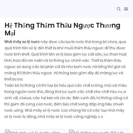
Hệ Thống Thẩm Thấu Ngược Thương
Mại
Nhà máy xử lý nước
này được cấu tạo từ nước thô trong bể chứa, qua
quá trình tiền xử lý đến thiết bị khử muối thẩm thấu ngược để thu được
nước tinh khiết. Quá trình tiền xử lý bao gồm lọc cát silic, lọc than hoạt
tính, trao đổi ion natri và hệ thống lọc chính xác. Thiết bị thẩm thấu
ngược sử dụng các bộ phận cốt lõi như bơm nước nổi tiếng thế giới và
màng RO thẩm thấu ngược. Hệ thống bao gồm đầy đủ màng lọc và
thiết bị rửa.
Toàn bộ hệ thống có thể loại bỏ hiệu quả các chất lơ lửng, mùi và màu
trong nguồn nước thô, đồng thời lọc sạch các chất như chất hữu cơ, vi
sinh vật, clorua, các hạt keo và clo dư. Bên cạnh đó, hệ thống cũng có
thể giảm độ cứng của nước, đảm bảo chất lượng đáp ứng tiêu chuẩn
nước uống. Nhà máy xử lý nước của chúng tôi có các loại nhà máy
xử lý nước tự động, nhà máy xử lý nước công nghiệp, v.v.