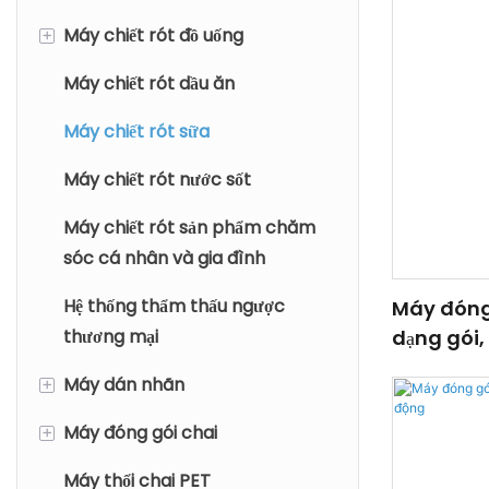
+
Máy chiết rót đồ uống
Máy chiết rót dầu ăn
Máy chiết rót nước
Máy chiết rót sữa
Máy chiết rót nước ép
Máy chiết rót nước sốt
Máy chiết rót đồ uống có ga
Máy chiết rót sản phẩm chăm
Máy chiết rót nước 5 gallon
sóc cá nhân và gia đình
Máy chiết rót bia
Hệ thống thẩm thấu ngược
Máy đóng 
Máy chiết rót rượu
thương mại
dạng gói,
Máy chiết rót đồ uống vào lon
+
Máy dán nhãn
+
Máy đóng gói chai
Máy dán nhãn nóng chảy OPP
Máy thổi chai PET
Máy dán nhãn màng co
Máy đóng gói màng co chai