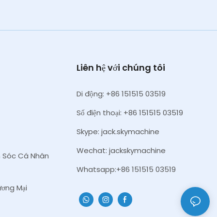
Liên hệ với chúng tôi
Di động: +86 151515 03519
Số điện thoại: +86 151515 03519
Skype: jack.skymachine
Wechat: jackskymachine
m Sóc Cá Nhân
Whatsapp:+86 151515 03519
ơng Mại