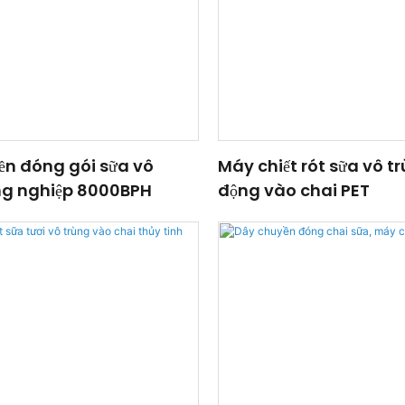
ền đóng gói sữa vô
Máy chiết rót sữa vô t
ng nghiệp 8000BPH
động vào chai PET