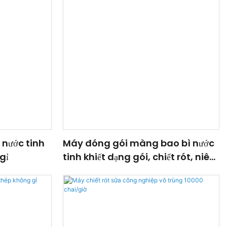
i nước tinh
Máy đóng gói màng bao bì nước
gỉ
tinh khiết dạng gói, chiết rót, niêm
phong và cắt.