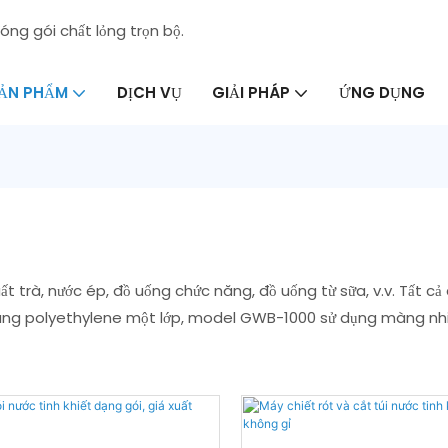
óng gói chất lỏng trọn bộ.
DỊCH VỤ
ỨNG DỤNG
ẢN PHẨM
GIẢI PHÁP
t trà, nước ép, đồ uống chức năng, đồ uống từ sữa, v.v. Tất c
ng polyethylene một lớp, model GWB-1000 sử dụng màng nhiề