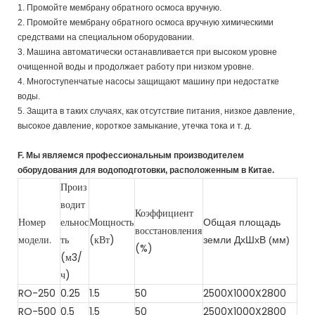
1. Промойте мембрану обратного осмоса вручную.
2. Промойте мембрану обратного осмоса вручную химическими
средствами на специальном оборудовании.
3. Машина автоматически останавливается при высоком уровне
очищенной воды и продолжает работу при низком уровне.
4. Многоступенчатые насосы защищают машину при недостатке
воды.
5. Защита в таких случаях, как отсутствие питания, низкое давление,
высокое давление, короткое замыкание, утечка тока и т. д.
F. Мы являемся профессиональным производителем
оборудования для водоподготовки, расположенным в Китае.
Произ
водит
Коэффициент
Номер
ельнос
Мощность
Общая площадь
восстановления
модели.
ть
(кВт)
земли
ДхШхВ (мм)
(%)
(м3/
ч)
RO-250
0.25
1.5
50
2500X1000X2800
RO-500
0.5
1.5
50
2500X1000X2800