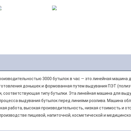
изводительностью 3000 бутылок в час — это линейная машина дл
зготовления донышек и формованная путем выдувания ПЭТ (полиэ
и, соответствующая типу бутылки. Эта линейная машина для выду
процесса выдувания бутылок перед линиями розлива. Машина обл
ая работа, высокая производительность, низкая стоимость и от
производстве пищевой, напиточной, косметической и медицинско