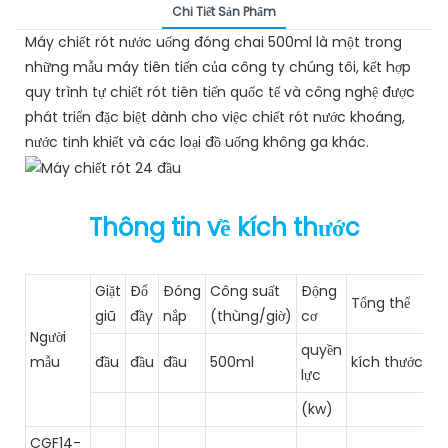
Chi Tiết Sản Phẩm
Máy chiết rót nước uống đóng chai 500ml là một trong
những mẫu máy tiên tiến của công ty chúng tôi, kết hợp
quy trình tự chiết rót tiên tiến quốc tế và công nghệ được
phát triển đặc biệt dành cho việc chiết rót nước khoáng,
nước tinh khiết và các loại đồ uống không ga khác.
Thông tin về kích thước
Giặt
Đổ
Đóng
Công suất
Động
Tổng thể
giũ
đầy
nắp
(thùng/giờ)
cơ
Người
quyền
mẫu
đầu
đầu
đầu
500ml
kích thước (
lực
(kw)
CGF14-