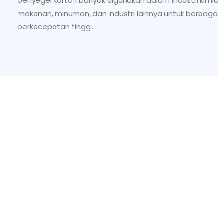
penyegel karton banyak digunakan dalam industri kimia,
makanan, minuman, dan industri lainnya untuk berbagai
berkecepatan tinggi.