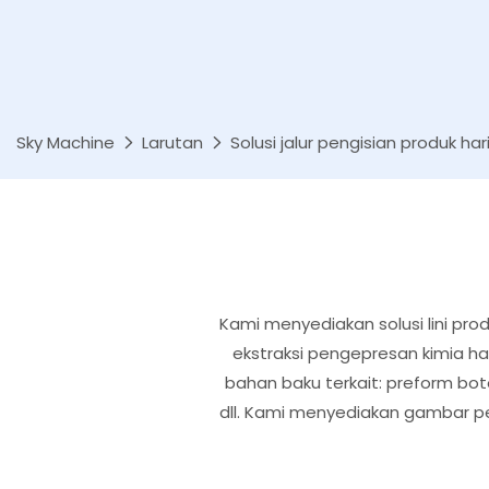
Sky Machine
Larutan
Solusi jalur pengisian produk har
Kami menyediakan solusi lini prod
ekstraksi pengepresan kimia har
bahan baku terkait: preform botol
dll. Kami menyediakan gambar pe