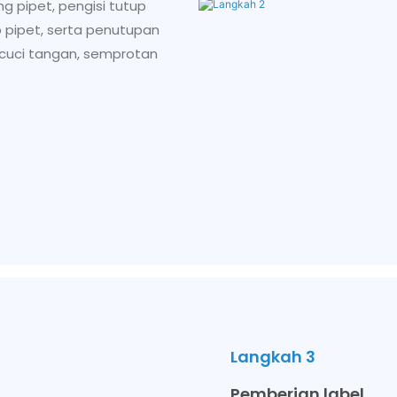
ng pipet, pengisi tutup
p pipet, serta penutupan
n cuci tangan, semprotan
Langkah 3
Pemberian label