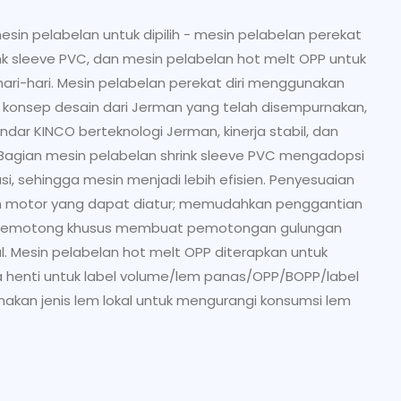
mesin pelabelan untuk dipilih - mesin pelabelan perekat
rink sleeve PVC, dan mesin pelabelan hot melt OPP untuk
hari-hari. Mesin pelabelan perekat diri menggunakan
n konsep desain dari Jerman yang telah disempurnakan,
ar KINCO berteknologi Jerman, kinerja stabil, dan
. Bagian mesin pelabelan shrink sleeve PVC mengadopsi
i, sehingga mesin menjadi lebih efisien. Penyesuaian
 motor yang dapat diatur; memudahkan penggantian
a pemotong khusus membuat pemotongan gulungan
al. Mesin pelabelan hot melt OPP diterapkan untuk
a henti untuk label volume/lem panas/OPP/BOPP/label
nakan jenis lem lokal untuk mengurangi konsumsi lem