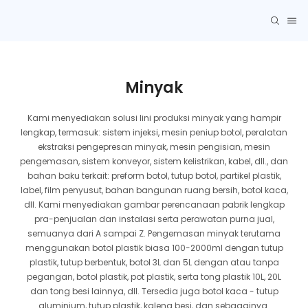
Minyak
Kami menyediakan solusi lini produksi minyak yang hampir
lengkap, termasuk: sistem injeksi, mesin peniup botol, peralatan
ekstraksi pengepresan minyak, mesin pengisian, mesin
pengemasan, sistem konveyor, sistem kelistrikan, kabel, dll., dan
bahan baku terkait: preform botol, tutup botol, partikel plastik,
label, film penyusut, bahan bangunan ruang bersih, botol kaca,
dll. Kami menyediakan gambar perencanaan pabrik lengkap
pra-penjualan dan instalasi serta perawatan purna jual,
semuanya dari A sampai Z. Pengemasan minyak terutama
menggunakan botol plastik biasa 100-2000ml dengan tutup
plastik, tutup berbentuk, botol 3L dan 5L dengan atau tanpa
pegangan, botol plastik, pot plastik, serta tong plastik 10L, 20L
dan tong besi lainnya, dll. Tersedia juga botol kaca - tutup
aluminium, tutup plastik, kaleng besi, dan sebagainya.