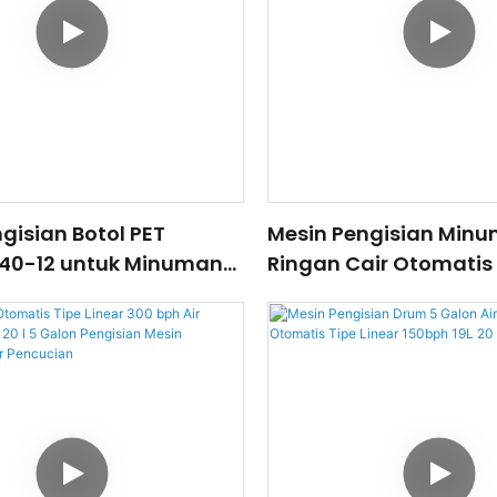
gisian Botol PET
Mesin Pengisian Min
0-12 untuk Minuman
Ringan Cair Otomati
a dan Minuman
24-8 Mesin Pengisian 
nasi, Mesin Pembuat
Berkarbonasi
Ringan Berkarbonasi