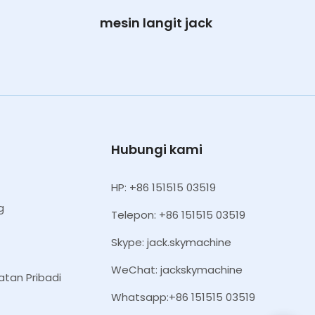
mesin langit jack
Hubungi kami
HP: +86 151515 03519
g
Telepon: +86 151515 03519
Skype: jack.skymachine
WeChat: jackskymachine
atan Pribadi
Whatsapp:+86 151515 03519