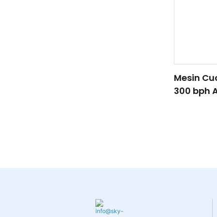
Mesin Cuc
300 bph Air
Galon Pe
Pembersi