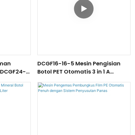
uman
DCGF16-16-5 Mesin Pengisian
s DCGF24-
Botol PET Otomatis 3 in 1 A
Air
sampai Z Siap Pakai (Turnkey)
untuk Minuman Berkarbonasi Air
Lunak CSD