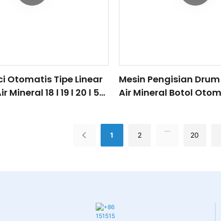
i Otomatis Tipe Linear
Mesin Pengisian Drum
 Mineral 18 l 19 l 20 l 5
Air Mineral Botol Otom
ngisian Mesin
Linear 150bph 19L 20 Li
h Jalur Pencucian
...
1
2
20