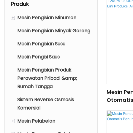
Produk
+
Mesin Pengisian Minuman
Mesin Pengisian Minyak Goreng
Mesin Pengisian Air
Mesin Pengisian Susu
Mesin Pengisian Jus
Mesin Pengisi Saus
Mesin Pengisian Minuman
Berkarbonasi
Mesin Pengisian Produk
Perawatan Pribadi &amp;
Mesin Pengisian Air 5 Galon
Rumah Tangga
Mesin Pengisian Bir
Mesin Pen
Sistem Reverse Osmosis
Otomatis 
Mesin Pengisian Anggur
2000ml / 
Komersial
sampai Z 
Mesin Pengisian Kaleng
+
Mesin Pelabelan
Botol
Minuman