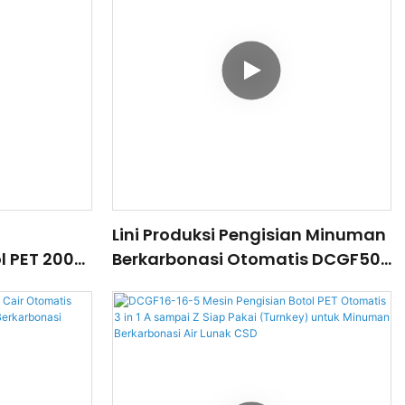
Lini Produksi Pengisian Minuman
l PET 200-
Berkarbonasi Otomatis DCGF50-
engisian
50-15 (Cola, Minuman Ringan,
numan
Soda, Air Soda, CSD)