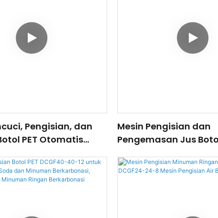
cuci, Pengisian, dan
Mesin Pengisian dan
Botol PET Otomatis
Pengemasan Jus Boto
tuk Minuman, Jus,
2000ml Solusi Jalur P
 Air
Panas untuk Jus, Mi
Olahraga, Teh