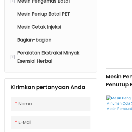
+
Mesin Pengemas Botol
Mesin Pelabelan Perekat
Panas OPP
Mesin Peniup Botol PET
Mesin Pengemas Botol
Mesin Pelabelan Lengan
dengan Sistem Penyusutan
Mesin Cetak Injeksi
Penyusut
Mesin Pengemas Karton Botol
Bagian-bagian
Mesin Pelabelan Perekat
Mandiri
Peralatan Ekstraksi Minyak
+
Esensial Herbal
Peralatan Ekstraksi Minyak
Mesin Pen
Atsiri Herbal Skala Pilot
Penutup 
Kirimkan pertanyaan Anda
Penuh un
Peralatan Ekstraksi Minyak
Soda, dan
Atsiri Herbal Industri
Nama
E-Mail