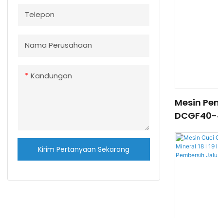
Telepon
Nama Perusahaan
Kandungan
Mesin Pen
DCGF40-4
Cola Sod
Berkarbo
Kirim Pertanyaan Sekarang
Minuman 