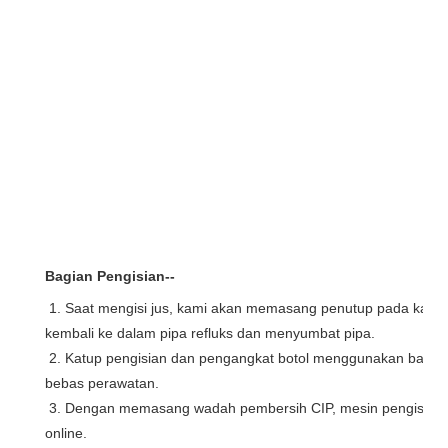
Bagian Pengisian--
1. Saat mengisi jus, kami akan memasang penutup pada katu
kembali ke dalam pipa 
refluks
 dan menyumbat pipa.
 2. Katup pengisian dan pengangkat botol menggunakan bantalan Igus buatan Jerman yang tahan korosi dan 
bebas perawatan.
 3. Dengan memasang wadah pembersih CIP, mesin pengisian dapat mewujudkan pembersihan CIP secara 
online.