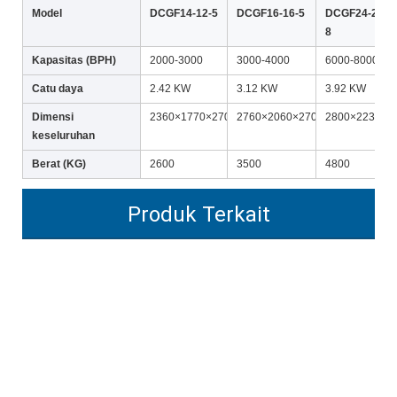
Model
DCGF14-12-5
DCGF16-16-5
DCGF24-24-
8
Kapasitas (BPH)
2000-3000
3000-4000
6000-8000
Catu daya
2.42 KW
3.12 KW
3.92 KW
Dimensi
2360×1770×2700
2760×2060×2700
2800×2230×2
keseluruhan
Berat (KG)
2600
3500
4800
Produk Terkait