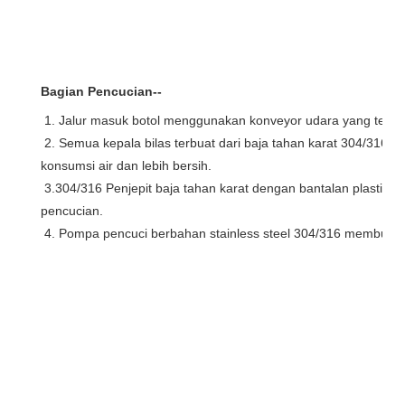
Bagian Pencucian--
1. Jalur masuk botol menggunakan konveyor udara yang terhu
 2. Semua kepala bilas terbuat dari baja tahan karat 304/316, desain injeksi gaya semprotan air, lebih hemat 
konsumsi air dan lebih bersih.
 3.304/316 Penjepit baja tahan karat dengan bantalan plastik, memastikan benturan botol minimal selama 
pencucian.
 4. Pompa pencuci berbahan stainless steel 304/316 membuat 