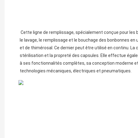
 Cette ligne de remplissage, spécialement conçue pour les bonbonnes d'eau potable de 3 à 5 gallons (modèles QGF-100, QGF-240, QGF-300, QGF-450, QGF-600, QGF-900 et QGF-1200), intègre 
le lavage, le remplissage et le bouchage des bonbonnes en une
et de thimérosal. Ce dernier peut être utilisé en continu. L
stérilisation et la propreté des capsules. Elle effectue éga
à ses fonctionnalités complètes, sa conception moderne et s
technologies mécaniques, électriques et pneumatiques. 