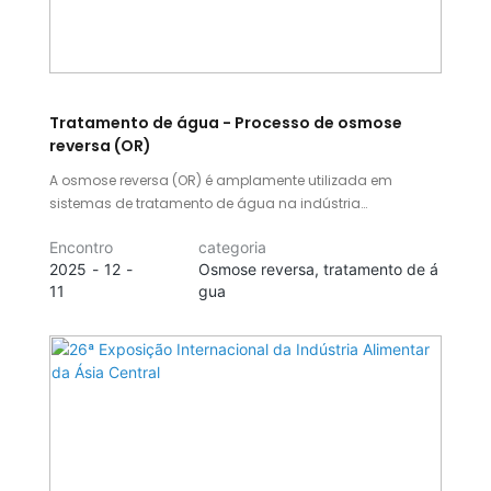
Tratamento de água - Processo de osmose
reversa (OR)
A osmose reversa (OR) é amplamente utilizada em
sistemas de tratamento de água na indústria
farmacêutica e é um processo fundamental para a
Encontro
categoria
produção de água purificada e água para injeção,
2025
12
Osmose reversa, tratamento de á
conforme especificado em farmacopeias. Neste artigo,
11
gua
exploraremos o funcionamento da osmose reversa (OR),
seus princípios, a taxa de recuperação no processo de
OR, entre outros aspectos.