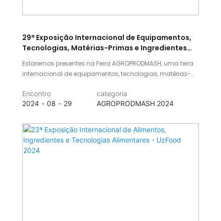
29ª Exposição Internacional de Equipamentos,
Tecnologias, Matérias-Primas e Ingredientes
para a Indústria de Processamento de
Estaremos presentes na Feira AGROPRODMASH, uma feira
Alimentos
internacional de equipamentos, tecnologias, matérias-
primas e ingredientes para a indústria de processamento
Encontro
categoria
de alimentos. A feira acontecerá de 7 a 11 de outubro de
2024
08
29
AGROPRODMASH 2024
2024, no Centro de Exposições Expocentre, em Moscou,
Rússia.