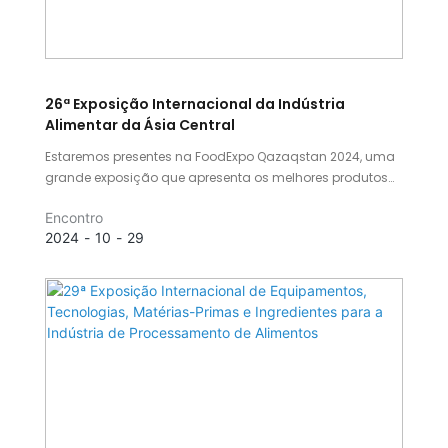
26ª Exposição Internacional da Indústria
Alimentar da Ásia Central
Estaremos presentes na FoodExpo Qazaqstan 2024, uma
grande exposição que apresenta os melhores produtos
do mercado de alimentos e bebidas do Cazaquistão. O
Encontro
evento se tornou o principal ponto de encontro do setor,
2024
10
29
recebendo milhares de visitantes do Cazaquistão e de
outras regiões da Ásia Central.