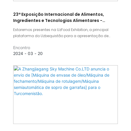
23ª Exposição Internacional de Alimentos,
Ingredientes e Tecnologias Alimentares -
UzFood 2024
Estaremos presentes na UzFood Exhibition, a principal
plataforma do Uzbequistão para a apresentação de
produtos alimentícios e bebidas, bem como das mais
Encontro
recentes tecnologias na indústria de processamento de
2024
03
20
alimentos. Temos o prazer de anunciar que nosso
estande é o C16 e que a exposição acontecerá de 26 a 3
de agosto.