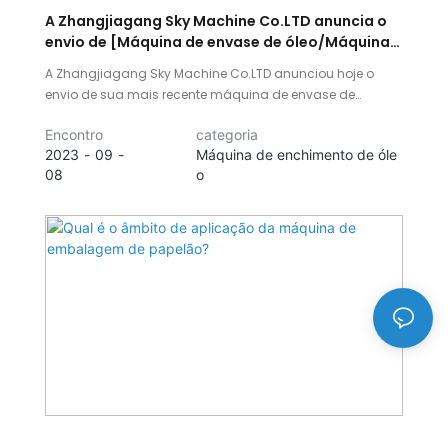
A Zhangjiagang Sky Machine Co.LTD anuncia o
envio de [Máquina de envase de óleo/Máquina
de fechamento/Máquina de
A Zhangjiagang Sky Machine Co.LTD anunciou hoje o
rotulagem/Máquina semiautomática de sopro
envio de sua mais recente máquina de envase de
de garrafas] para o Turcomenistão.
óleo/tampadoras/rotuladoras/máquina
Encontro
categoria
semiautomática de sopro de garrafas para o
2023
09
Máquina de enchimento de óle
Turcomenistão. A empresa concluiu com sucesso o
08
o
processo de fabricação e testes do produto e o enviou
para o país.