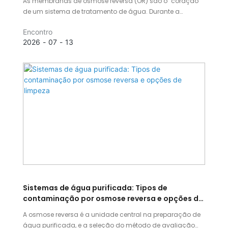
As membranas de osmose reversa (OR) são o "coração"
de um sistema de tratamento de água. Durante a
operação a longo prazo, a incrustação da membrana é
Encontro
inevitável e pode levar à redução do desempenho do
2026
07
13
sistema.
Sistemas de água purificada: Tipos de
contaminação por osmose reversa e opções de
limpeza
A osmose reversa é a unidade central na preparação de
água purificada, e a seleção do método de avaliação