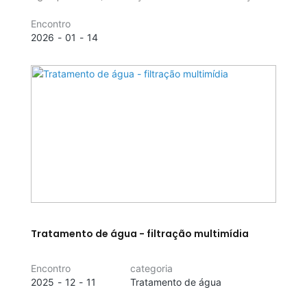
da contaminação e limpeza do conjunto de membranas
Encontro
de osmose reversa deve seguir o princípio de "prevenção
2026
01
14
em primeiro lugar, monitoramento em primeiro lugar,
avaliação precisa, limpeza eficaz, registros completos e
melhoria contínua".
Tratamento de água - filtração multimídia
Encontro
categoria
2025
12
11
Tratamento de água